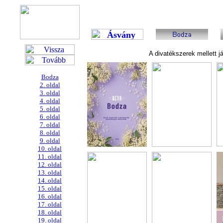
A divatékszerek mellett j
Bodza
2. oldal
3. oldal
4. oldal
5. oldal
6. oldal
7. oldal
8. oldal
9. oldal
10. oldal
11. oldal
12. oldal
13. oldal
14. oldal
15. oldal
16. oldal
17. oldal
18. oldal
19. oldal